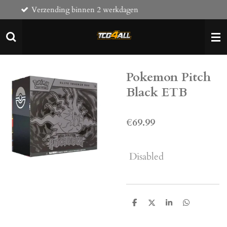
g binnen 2 werkdagen
Komt naar onz
Skip
to
main
content
Pokemon Pitch
Black ETB
€69.99
Disabled
S
S
S
S
h
h
h
h
a
a
a
a