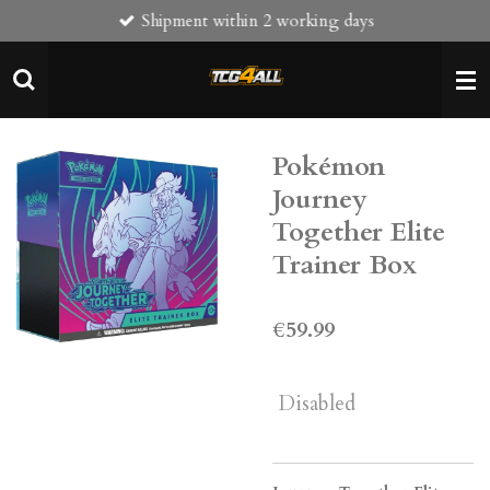
Shipment within 2 working days
Skip
to
main
content
Pokémon
Journey
Together Elite
Trainer Box
€59.99
Disabled