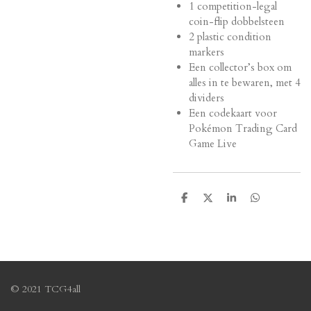
1 competition-legal
coin-flip dobbelsteen
2 plastic condition
markers
Een collector’s box om
alles in te bewaren, met 4
dividers
Een codekaart voor
Pokémon Trading Card
Game Live
S
S
S
S
h
h
h
h
a
a
a
a
r
r
r
r
e
e
e
e
© 2021 TCG4all