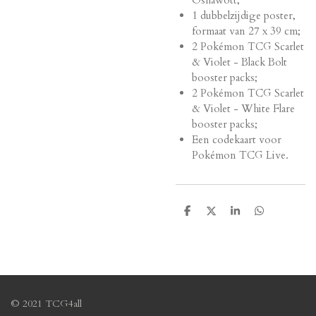
Oshawott;
1 dubbelzijdige poster,
formaat van 27 x 39 cm;
2 Pokémon TCG Scarlet
& Violet - Black Bolt
booster packs;
2 Pokémon TCG Scarlet
& Violet - White Flare
booster packs;
Een codekaart voor
Pokémon TCG Live.
S
S
S
S
h
h
h
h
a
a
a
a
r
r
r
r
e
e
e
e
© 2021 TCG4all