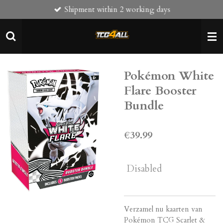
Shipment within 2 working days
Skip
to
main
content
Pokémon White
Flare Booster
Bundle
€39.99
Disabled
Verzamel nu kaarten van
Pokémon TCG Scarlet &